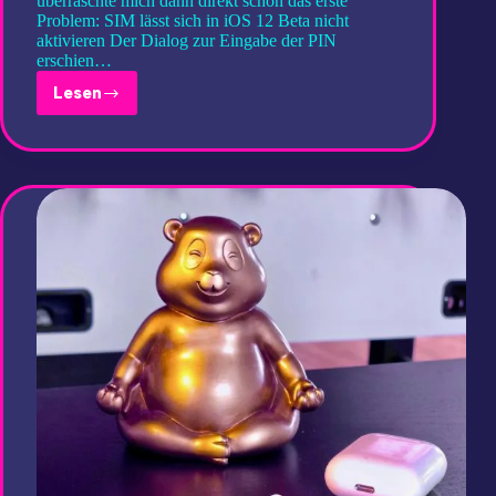
überraschte mich dann direkt schon das erste
Problem: SIM lässt sich in iOS 12 Beta nicht
aktivieren Der Dialog zur Eingabe der PIN
erschien…
Lesen
iOS
12
Beta:
SIM
wird
nicht
aktiviert
&
LÖSUNG