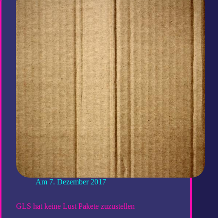
die
kabellosen
Kopfhörer?
Am
7. Dezember 2017
GLS hat keine Lust Pakete zuzustellen