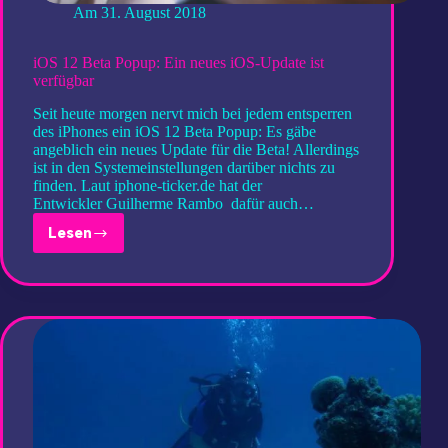
Am
31. August 2018
iOS 12 Beta Popup: Ein neues iOS-Update ist
verfügbar
Seit heute morgen nervt mich bei jedem entsperren
des iPhones ein iOS 12 Beta Popup: Es gäbe
angeblich ein neues Update für die Beta! Allerdings
ist in den Systemeinstellungen darüber nichts zu
finden. Laut iphone-ticker.de hat der
Entwickler Guilherme Rambo dafür auch…
Lesen
iOS
12
Beta
Popup:
Ein
neues
iOS-
Update
ist
verfügbar