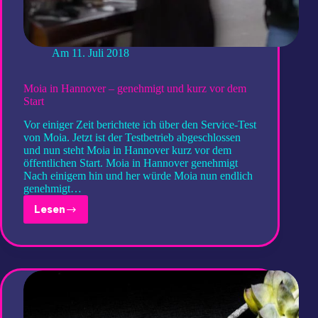
Am
11. Juli 2018
Moia in Hannover – genehmigt und kurz vor dem
Start
Vor einiger Zeit berichtete ich über den Service-Test
von Moia. Jetzt ist der Testbetrieb abgeschlossen
und nun steht Moia in Hannover kurz vor dem
öffentlichen Start. Moia in Hannover genehmigt
Nach einigem hin und her würde Moia nun endlich
genehmigt…
Lesen
Moia
in
Hannover
–
genehmigt
und
kurz
vor
dem