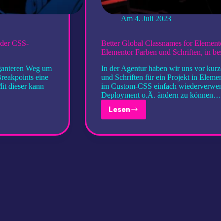
Am
4. Juli 2023
 der CSS-
Better Global Classnames for Element
Elementor Farben und Schriften, in be
eganteren Weg um
In der Agentur haben wir uns vor kurz
Breakpoints eine
und Schriften für ein Projekt in Eleme
it dieser kann
im Custom-CSS einfach wiederverwen
Deployment o.Ä. ändern zu können…
Lesen
Better
Global
Classnames
for
Elementor
–
Variablennamen
von
globalen
Elementor
Farben
und
Schriften,