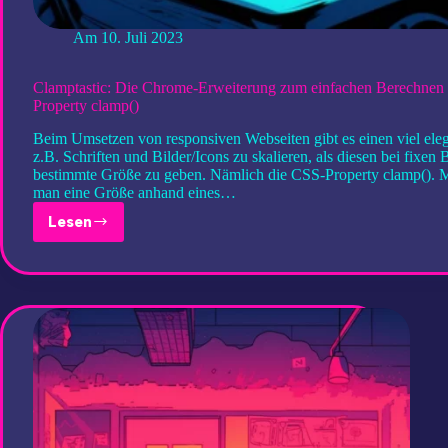
Am
10. Juli 2023
Clamptastic: Die Chrome-Erweiterung zum einfachen Berechnen
Property clamp()
Beim Umsetzen von responsiven Webseiten gibt es einen viel el
z.B. Schriften und Bilder/Icons zu skalieren, als diesen bei fixen 
bestimmte Größe zu geben. Nämlich die CSS-Property clamp(). M
man eine Größe anhand eines…
Lesen
Clamptastic:
Die
Chrome-
Erweiterung
zum
einfachen
Berechnen
der
CSS-
Property
clamp()