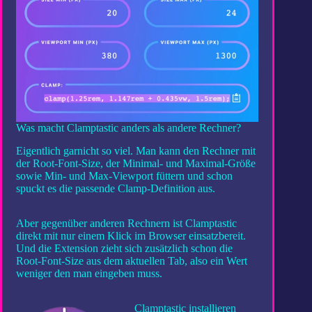
Was macht Clamptastic anders als andere Rechner?
Eigentlich garnicht so viel. Man kann den Rechner mit
der Root-Font-Size, der Minimal- und Maximal-Größe
sowie Min- und Max-Viewport füttern und schon
spuckt es die passende Clamp-Definition aus.
Aber gegenüber anderen Rechnern ist Clamptastic
direkt mit nur einem Klick im Browser einsatzbereit.
Und die Extension zieht sich zusätzlich schon die
Root-Font-Size aus dem aktuellen Tab, also ein Wert
weniger den man eingeben muss.
Clamptastic installieren