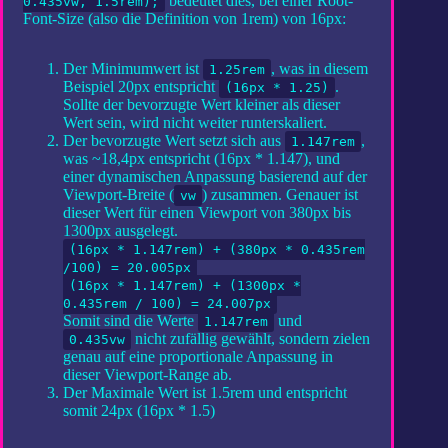
bedeutet dies, bei einer Root-
0.435vw, 1.5rem);
Font-Size (also die Definition von 1rem) von 16px:
Der Minimumwert ist
, was in diesem
1.25rem
Beispiel 20px entspricht
.
(16px * 1.25)
Sollte der bevorzugte Wert kleiner als dieser
Wert sein, wird nicht weiter runterskaliert.
Der bevorzugte Wert setzt sich aus
,
1.147rem
was ~18,4px entspricht (16px * 1.147), und
einer dynamischen Anpassung basierend auf der
Viewport-Breite (
) zusammen. Genauer ist
vw
dieser Wert für einen Viewport von 380px bis
1300px ausgelegt.
(16px * 1.147rem) + (380px * 0.435rem
/100) = 20.005px
(16px * 1.147rem) + (1300px *
0.435rem / 100) = 24.007px
Somit sind die Werte
und
1.147rem
nicht zufällig gewählt, sondern zielen
0.435vw
genau auf eine proportionale Anpassung in
dieser Viewport-Range ab.
Der Maximale Wert ist 1.5rem und entspricht
somit 24px (16px * 1.5)