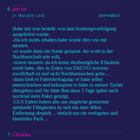
pan tau
27. MAI 2019 / 13:42
ANTWORTEN
Habe mir was bestellt- was laut Sendungsverfolgung
ausgeliefert wurde.
-Da ich nichts erhalten habe wurde dies von mir
moniert.
-es wurde dann ein Name genannt- der wohl in der
Nachbarschaft sein sollt,
-erneut moniert- da ich keine diesbezügliche Erlaubnis
erteilt habe, dies in Zeiten von DSGVO sowieso
zweifelhaft ist und nicht Nachbarnsuchen gehe…
-dann hieß es Fahrerbefragung- er hatte selber
unterschrieben und behauptete er hätte es meiner Tochet
übergeben und Sie hätte Ihm dann 3 Tage später auch
nochmal mein Paket gezeigt,
-GLS Fahrer haben also ans magische grenzende
spirituelle Fähigkeiten da sich das über 40km
Entfernung abspielt… einfach nur ein verlogenes und
klauendes Pack…
Christina