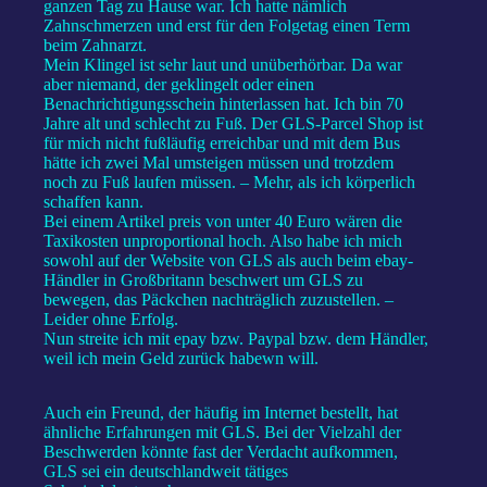
ganzen Tag zu Hause war. Ich hatte nämlich
Zahnschmerzen und erst für den Folgetag einen Term
beim Zahnarzt.
Mein Klingel ist sehr laut und unüberhörbar. Da war
aber niemand, der geklingelt oder einen
Benachrichtigungsschein hinterlassen hat. Ich bin 70
Jahre alt und schlecht zu Fuß. Der GLS-Parcel Shop ist
für mich nicht fußläufig erreichbar und mit dem Bus
hätte ich zwei Mal umsteigen müssen und trotzdem
noch zu Fuß laufen müssen. – Mehr, als ich körperlich
schaffen kann.
Bei einem Artikel preis von unter 40 Euro wären die
Taxikosten unproportional hoch. Also habe ich mich
sowohl auf der Website von GLS als auch beim ebay-
Händler in Großbritann beschwert um GLS zu
bewegen, das Päckchen nachträglich zuzustellen. –
Leider ohne Erfolg.
Nun streite ich mit epay bzw. Paypal bzw. dem Händler,
weil ich mein Geld zurück habewn will.
Auch ein Freund, der häufig im Internet bestellt, hat
ähnliche Erfahrungen mit GLS. Bei der Vielzahl der
Beschwerden könnte fast der Verdacht aufkommen,
GLS sei ein deutschlandweit tätiges