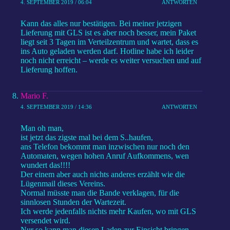
4. SEPTEMBER 2019 / 06:04
ANTWORTEN
Kann das alles nur bestätigen. Bei meiner jetzigen
Lieferung mit GLS ist es aber noch besser, mein Paket
liegt seit 3 Tagen im Verteilzentrum und wartet, dass es
ins Auto geladen werden darf. Hotline habe ich leider
noch nicht erreicht – werde es weiter versuchen und auf
Lieferung hoffen.
Mario F.
4. SEPTEMBER 2019 / 14:36
ANTWORTEN
Man oh man,
ist jetzt das zigste mal bei dem S..haufen,
ans Telefon bekommt man inzwischen nur noch den
Automaten, wegen hohen Anruf Aufkommens, wen
wundert das!!!!
Der einem aber auch nichts anderes erzählt wie die
Lügenmail dieses Vereins.
Normal müsste man die Bande verklagen, für die
sinnlosen Stunden der Wartezeit.
Ich werde jedenfalls nichts mehr Kaufen, wo mit GLS
versendet wird.
Nur so kann man diesen Laden zur Einsicht bringen.