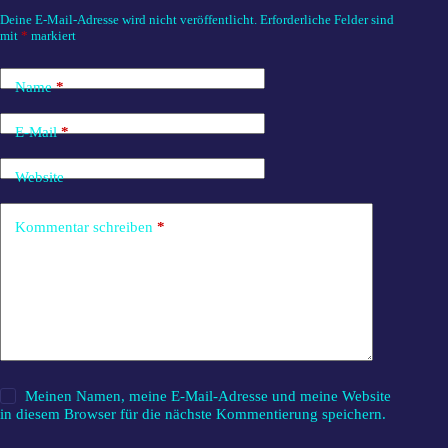
Deine E-Mail-Adresse wird nicht veröffentlicht.
Erforderliche Felder sind
mit
*
markiert
Name
*
E-Mail
*
Website
Kommentar schreiben
*
Meinen Namen, meine E-Mail-Adresse und meine Website
in diesem Browser für die nächste Kommentierung speichern.