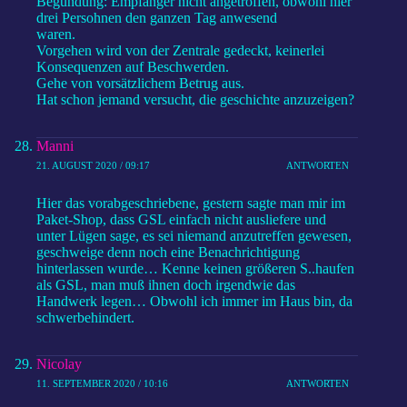
Begündung: Empfänger nicht angetroffen, obwohl hier
drei Persohnen den ganzen Tag anwesend
waren.
Vorgehen wird von der Zentrale gedeckt, keinerlei
Konsequenzen auf Beschwerden.
Gehe von vorsätzlichem Betrug aus.
Hat schon jemand versucht, die geschichte anzuzeigen?
Manni
21. AUGUST 2020 / 09:17
ANTWORTEN
Hier das vorabgeschriebene, gestern sagte man mir im
Paket-Shop, dass GSL einfach nicht ausliefere und
unter Lügen sage, es sei niemand anzutreffen gewesen,
geschweige denn noch eine Benachrichtigung
hinterlassen wurde… Kenne keinen größeren S..haufen
als GSL, man muß ihnen doch irgendwie das
Handwerk legen… Obwohl ich immer im Haus bin, da
schwerbehindert.
Nicolay
11. SEPTEMBER 2020 / 10:16
ANTWORTEN