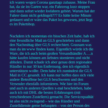
ich waren wegen Corona ganztags zuhause. Meine Frau
hat, da sie im Garten war, ein Fahrzeug kurz stoppen
und dann sofort wieder losfahren gehört. Warum hat der
Fahrer dann nicht geklingelt??? Es hätte keine Minute
gedauert und er wäre das Paket los gewesen, jetzt liegt
es im Paketshop.
Nachdem ich momentan ein bisschen Zeit habe, hab ich
eine freundliche Mail an GLS geschrieben und dann
den Nachmittag über GLS recherchiert. Grausam was
man da im www finden kann. Eigentlich würde ich die
Ware, die ich auch beim großen Versandhändler A….n
hätte kaufen können am liebsten stornieren und nicht
abholen. Damit schade ich aber genau dem regionalen
Händler in nur 30 km Entfernung, den ich eigentlich
unterstützen wollte. Dem habe ich zumindest die GLS
Mail in CC gesandt. Ich kann nur hoffen dass sich viele
andere Betroffene bei GLS beschweren und den
Versender ebenfalls informieren. Wie hier im Forum
und auch in anderen Quellen x-mal beschrieben, habe
auch ich mit DHL die besten Erfahrungen (mit
verschiedenen Zustellern) gemacht. Die Servicequalität
ist also nicht zwingend – wie das Händler und
Zustelldienste gerne behaupten – von der Person des