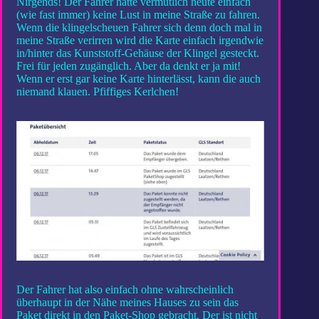
Nirgends! Der Fahrer hatte vermutlich heute einfach
(wie fast immer) keine Lust in meine Straße zu fahren.
Wenn die klingelscheuen Fahrer sich denn doch mal in
meine Straße verirren wird die Karte einfach irgendwie
in/hinter das Kunststoff-Gehäuse der Klingel gesteckt.
Frei für jeden zugänglich. Aber da denkt er ja mit!
Wenn er erst gar keine Karte hinterlässt, kann die auch
niemand klauen. Pfiffiges Kerlchen!
Der Fahrer hat also einfach ohne wahrscheinlich
überhaupt in der Nähe meines Hauses zu sein das
Paket direkt in den Paket-Shop gebracht. Der ist nicht